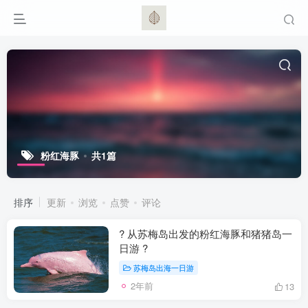
粉红海豚
共1篇
排序
更新
浏览
点赞
评论
? 从苏梅岛出发的粉红海豚和猪猪岛一
日游 ?
苏梅岛出海一日游
2年前
13