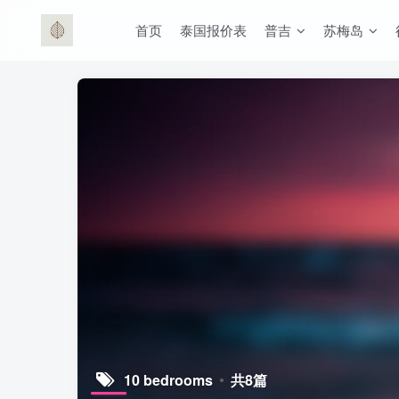
首页
泰国报价表
普吉
苏梅岛
10 bedrooms
共8篇