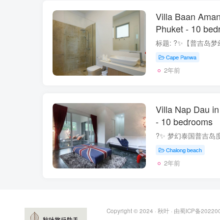
Villa Baan Ama
Phuket - 10 be
Cape Panwa
2年前
Villa Nap Dau i
- 10 bedrooms
Chalong beach
2年前
Copyright © 2024 ·
秋叶
· 由
蜀ICP备20220