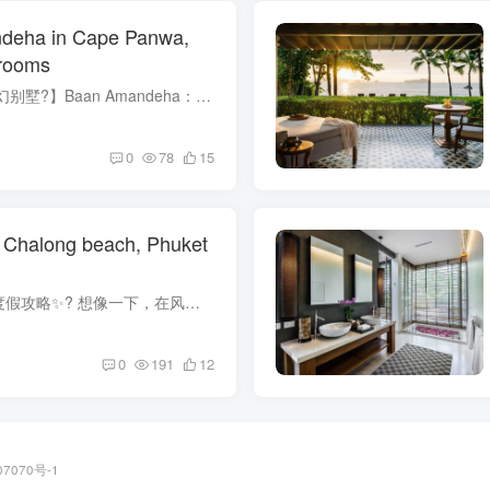
ndeha in Cape Panwa,
drooms
标题: ?✨【普吉岛梦幻别墅?】Baan Amandeha：海滨奢华大宅等你来探寻！ --- ? **?Villa Baan Amandeha, Cape Panwa, Phuket - 10间豪华卧室，容纳20人 【USD 5,639】✨**??? 特别适合家庭大团...
0
78
15
n Chalong beach, Phuket
?️✨ 梦幻泰国普吉岛度假攻略✨?️ 想像一下，在风景如画的普吉岛查龙海滩度过一个豪华的假期！?✨让我们为您介绍一座无与伦比的别墅：?【Villa Nap Dau】?，10间卧室，最多可容纳20人。超适合...
0
191
12
07070号-1