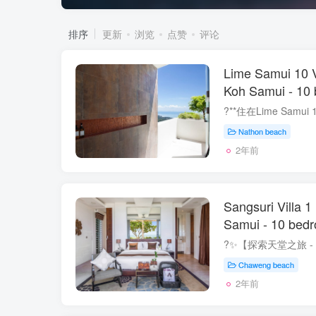
排序
更新
浏览
点赞
评论
Lime Samui 10 V
Koh Samui - 10
Nathon beach
2年前
Sangsuri Villa 
Samui - 10 bed
Chaweng beach
2年前