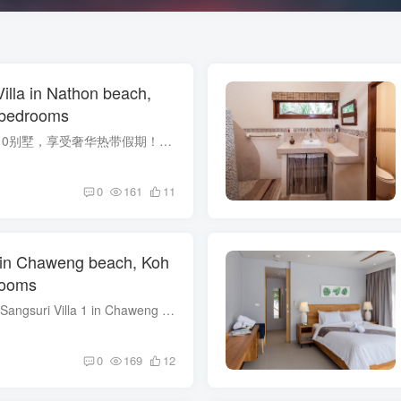
illa in Nathon beach,
 bedrooms
?**住在Lime Samui 10别墅，享受奢华热带假期！**? ?**奇妙住宿**：✨ **理想位置**：别墅位于山坡上，可俯瞰无尽的丛林和海景 ??✨ **豪华卧室**：10间豪华舒适的带私人浴室的卧室 ?️✨ **绝...
0
161
11
1 in Chaweng beach, Koh
rooms
?✨【探索天堂之旅 - Sangsuri Villa 1 in Chaweng Beach, Koh Samui】✨? ?‍♀️?️#女生梦想的天堂#豪华别墅#超棒设施#家庭与朋友的完美假期?‍♀️?️ ? **亮点介绍** ?：- ? 10间豪华卧室...
0
169
12