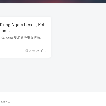
n Taling Ngam beach, Koh
rooms
?✨【别墅天堂：Villa Kalyana 夏米岛塔琳安姆海滩】✨? ?‍❤️‍?‍?✨? 女神们的专属天堂 ?✨?‍❤️‍?‍? 东南亚的梦幻之地 - 夏米岛塔琳安姆海滩上的Villa Kalyana，绝对是你的终极度假选...
0
95
9
07070号-1