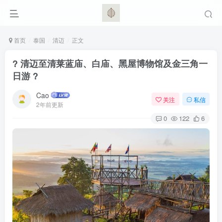
首页
泰国
清迈
正文
? 清迈至清莱蓝庙、白庙、黑屋博物馆及金三角一
日游 ?
Cao
关注
私信
2年前更新
0
122
6