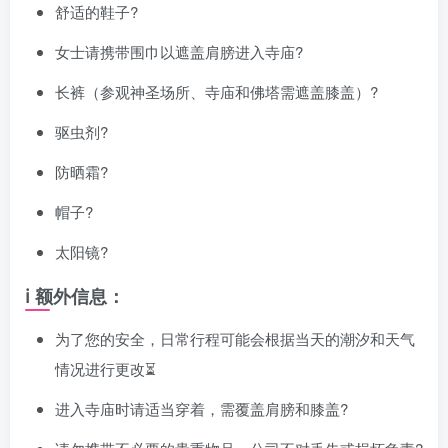
舒适的鞋子?
女士请携带围巾以遮盖肩膀进入寺庙?
长裤（参观神圣场所、寺庙和佛塔需遮盖膝盖）?
驱虫剂?
防晒霜?
帽子?
太阳镜?️
ℹ️ 额外信息：
为了您的安全，日常行程可能会根据当天的潮汐和天气
情况进行更改⏳
进入寺庙时请适当穿着，需覆盖肩膀和膝盖?