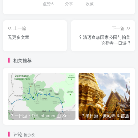
点赞
6
分享
收藏
上一篇
下一篇
无更多文章
? 清迈查森国家公园与帕普
哈登寺一日游 ?
相关推荐
? 一日游：Doi Inthanon山 Kew Mae Pan徒步之旅
评论
抢沙发