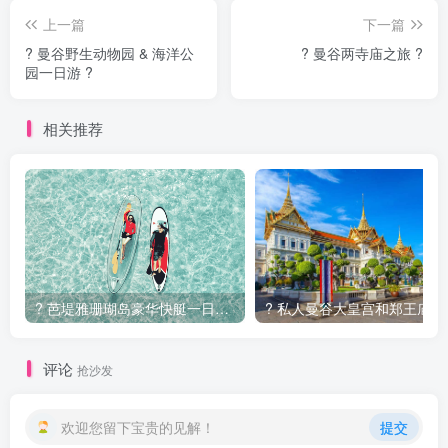
上一篇
下一篇
? 曼谷野生动物园 & 海洋公
? 曼谷两寺庙之旅 ?
园一日游 ?
相关推荐
?️ 芭堤雅珊瑚岛豪华快艇一日游 ?
? 私
评论
抢沙发
欢迎您留下宝贵的见解！
提交