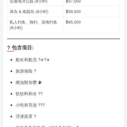
安通海洋公园 (8小时)
฿37,000
涛岛 & 南园岛 (8小时)
฿39,000
私人钓鱼、拖钓、深海钓鱼
฿45,000
(8小时)
? 包含项目:
船长和船员 ?‍✈️?‍✈️
旅游保险 ?️
燃油附加费 ⛽
软饮料和水 ??
小吃和导游 ??‍?
浮潜面罩 ?