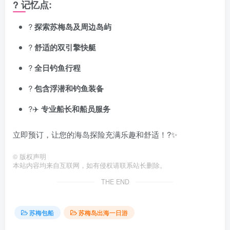
? 记忆点:
?️
探索苏梅岛及周边岛屿
?
舒适的双引擎快艇
?
全日钓鱼行程
?
包含浮潜和钓鱼装备
?‍✈️
专业船长和船员服务
立即预订，让您的海岛探险充满乐趣和舒适！?✨
©
版权声明
本站内容均来自互联网，如有侵权请联系站长删除。
THE END
苏梅包船
苏梅岛出海一日游