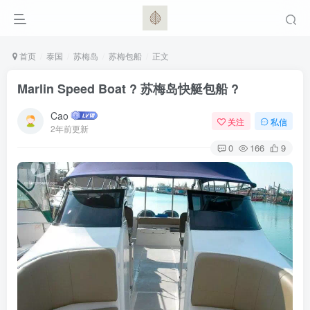
首页
泰国
苏梅岛
苏梅包船
正文
Marlin Speed Boat ? 苏梅岛快艇包船 ?️
Cao
关注
私信
2年前更新
0
166
9