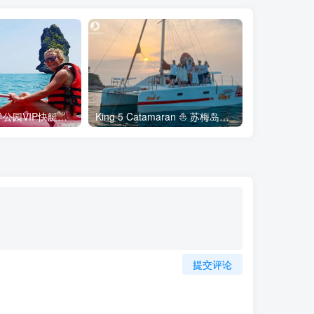
苏梅岛安通海洋公园VIP快艇一日游 ??
King 5 Catamaran ⛵ 苏梅岛双体船包船 ?️
提交评论