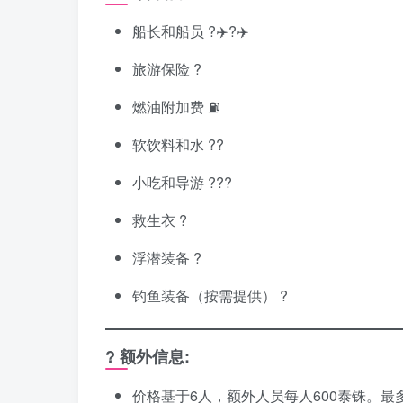
船长和船员 ?‍✈️?‍✈️
旅游保险 ?️
燃油附加费 ⛽
软饮料和水 ??
小吃和导游 ??‍?
救生衣 ?
浮潜装备 ?
钓鱼装备（按需提供） ?
? 额外信息:
价格基于6人，额外人员每人600泰铢。最多