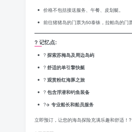
价格不包括接送服务、午餐、皮划艇。
前往猪猪岛的门票为50泰铢，拉帕岛的门
? 记忆点:
?️
探索苏梅岛及周边岛屿
?
舒适的单引擎快艇
?
观赏粉红海豚之旅
?
包含浮潜和钓鱼装备
?‍✈️
专业船长和船员服务
立即预订，让您的海岛探险充满乐趣和舒适！?