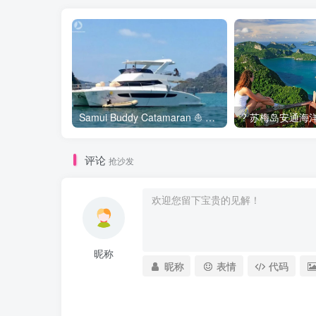
Samui Buddy Catamaran ⛵ 苏梅岛双体船包船 ?️
? 苏梅岛安通海
评论
抢沙发
昵称
昵称
表情
代码