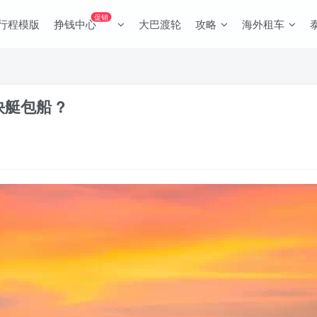
促销
行程模版
挣钱中心
大巴渡轮
攻略
海外租车
岛快艇包船 ?️