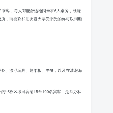
名乘客，每人都能舒适地围坐在6人桌旁，既能
场所，而喜欢和朋友聊天享受阳光的你可以到船
设备、漂浮玩具、划桨板、午餐，以及在清澈海
甲板区域可容纳15至100名宾客，是举办私