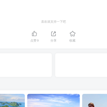
喜欢就支持一下吧
点赞
9
分享
收藏