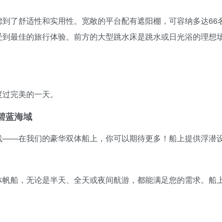
到了舒适性和实用性。宽敞的平台配有遮阳棚，可容纳多达66
受到最佳的旅行体验。前方的大型跳水床是跳水或日光浴的理想
度过完美的一天。
碧蓝海域
线——在我们的豪华双体船上，你可以期待更多！船上提供浮潜
帆船，无论是半天、全天或夜间航游，都能满足您的需求。船上的