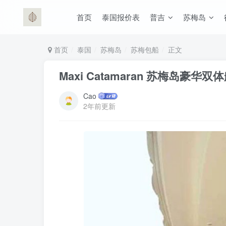
首页
泰国报价表
普吉
苏梅岛
首页
泰国
苏梅岛
苏梅包船
正文
Maxi Catamaran 苏梅岛豪华双
Cao
2年前更新