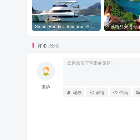
Samui Buddy Catamaran ⛵ 苏梅岛双体船包船 ?️
? 苏梅岛安通海
评论
抢沙发
昵称
昵称
表情
代码