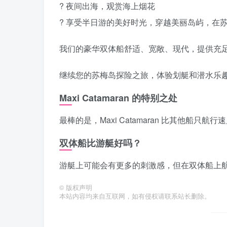
? 夜间出海，观赏海上烟花
? 享受半日游的美好时光，穿越美丽岛屿，在
我们的豪华双体船舒适、宽敞、现代，提供充
继续您的苏梅岛探险之旅，体验划艇和潜水乐
Maxi Catamaran 的特别之处
最棒的是，Maxi Catamaran 比其他
双体船比游艇好吗？
游艇上可能会有更多的刺激感，但在双体船上
©
版权声明
本站内容均来自互联网，如有侵权请联系站长删除。