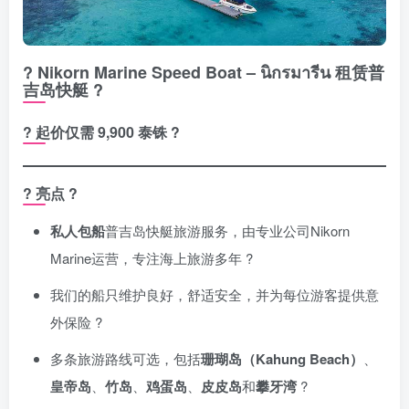
? Nikorn Marine Speed Boat – นิกรมารีน 租赁普
吉岛快艇 ?
? 起价仅需 9,900 泰铢 ?
? 亮点 ?
私人包船
普吉岛快艇旅游服务，由专业公司Nikorn
Marine运营，专注海上旅游多年 ?️
我们的船只维护良好，舒适安全，并为每位游客提供意
外保险 ?
多条旅游路线可选，包括
珊瑚岛（Kahung Beach）
、
皇帝岛
、
竹岛
、
鸡蛋岛
、
皮皮岛
和
攀牙湾
?️