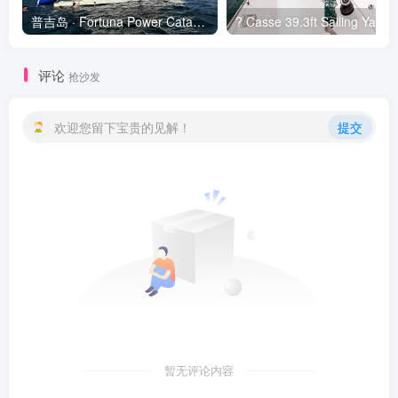
普吉岛 · Fortuna Power Catamaran 豪华游艇 ⛵️✨
? Casse
评论
抢沙发
欢迎您留下宝贵的见解！
提交
暂无评论内容