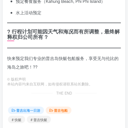
预定餐食服务（Kahung Beach, Phi Phi Island）
水上活动预定
? 行程计划可能因天气和海况而有所调整，最终解
释权归公司所有 ?
快来预定我们专业的普吉岛快艇包船服务，享受无与伦比的
海岛之旅吧！?️?
©
版权声明
本站内容均来自互联网，如有侵权请联系站长删除。
THE END
普吉出海一日游
普吉包船
# 快艇
# 普吉快艇