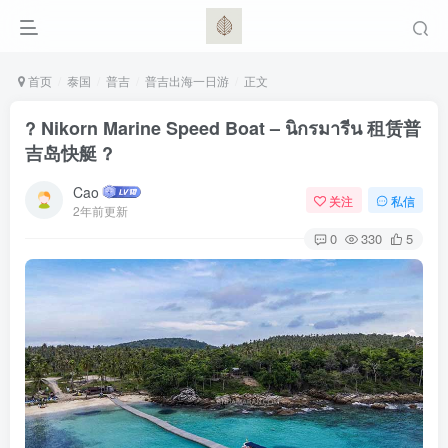
首页
泰国
普吉
普吉出海一日游
正文
? Nikorn Marine Speed Boat – นิกรมารีน 租赁普
吉岛快艇 ?
Cao
关注
私信
2年前更新
0
330
5