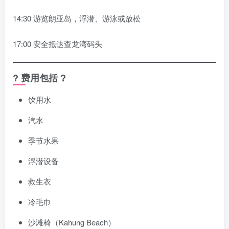
14:30 游览朗亚岛，浮潜、游泳或放松
17:00 安全抵达查龙湾码头
? 费用包括 ?
饮用水
汽水
季节水果
浮潜设备
救生衣
冷毛巾
沙滩椅（Kahung Beach）