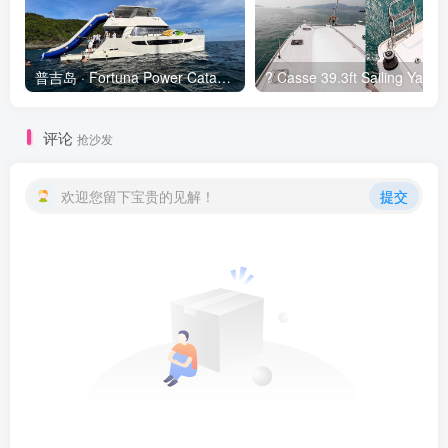
普吉岛 · Fortuna Power Catamaran 豪华游艇 ⛵️✨
? Casse
评论
抢沙发
欢迎您留下宝贵的见解！
提交