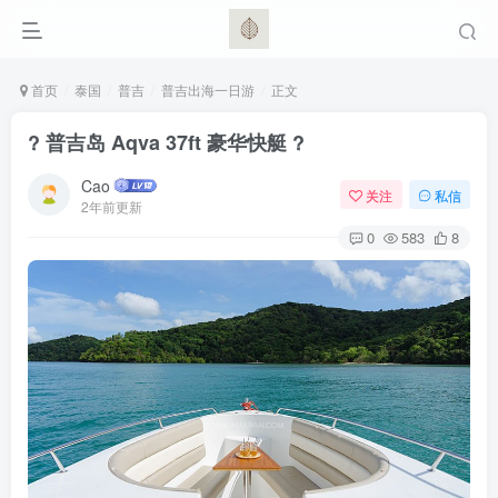
首页
泰国
普吉
普吉出海一日游
正文
? 普吉岛 Aqva 37ft 豪华快艇 ?
Cao
关注
私信
2年前更新
0
583
8