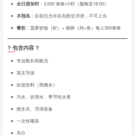
全日游加时
：3,000 泰铢/小时（最晚至18:00）
木筏岛
：目前仅允许在岛附近浮潜，不可上岛
餐饮
：菠萝炒饭（虾）+ 烧烤（鸡+鱼）每人300泰铢
? 包含内容 ?
专业船长和船员
英文导游
欢迎饮料（黑糖水）
汽水、饮用水、季节性水果
救生衣、浮潜装备
一次性嘴具
毛巾