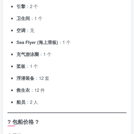
引擎
：2 个
卫生间
：1 个
空调
：无
Sea Flyer (海上滑板)
：1 个
充气游泳圈
：1 个
桨板
：1 个
浮潜装备
：12 套
救生衣
：12 件
船员
：2 人
? 包船价格 ?