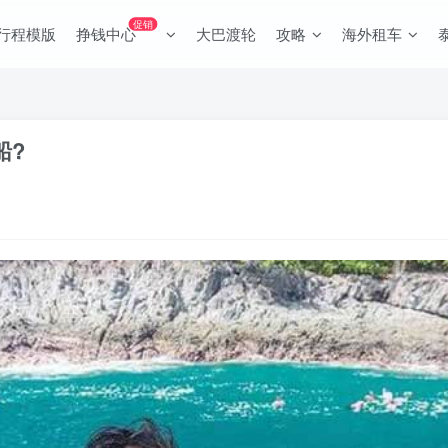
促销
行程模版
挣钱中心
大巴渡轮
攻略
海外租车
?️