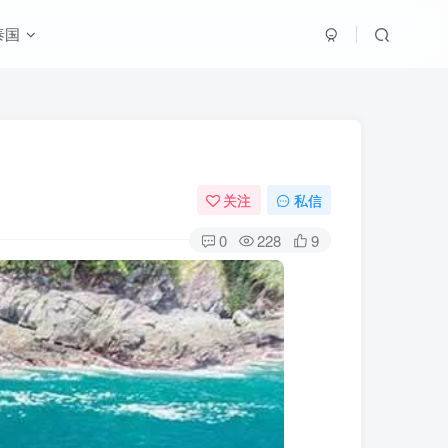
泰国
关注
私信
0
228
9