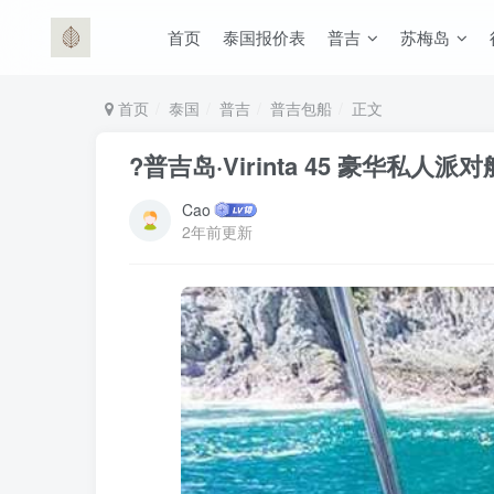
首页
泰国报价表
普吉
苏梅岛
首页
泰国
普吉
普吉包船
正文
?️普吉岛·Virinta 45 豪华私人派对船
Cao
2年前更新