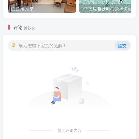
芭提雅 别墅
??️ 芭堤雅珊瑚岛豪华快
评论
抢沙发
欢迎您留下宝贵的见解！
提交
暂无评论内容