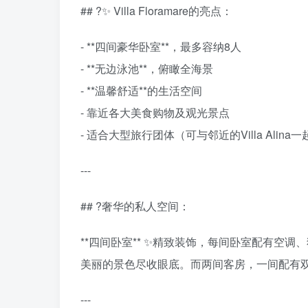
## ?️✨ Villa Floramare的亮点：
- **四间豪华卧室**，最多容纳8人
- **无边泳池**，俯瞰全海景
- **温馨舒适**的生活空间
- 靠近各大美食购物及观光景点
- 适合大型旅行团体（可与邻近的Villa Alin
---
## ?奢华的私人空间：
**四间卧室** ✨精致装饰，每间卧室配有
美丽的景色尽收眼底。而两间客房，一间配有
---