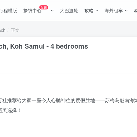
促销
行程模版
挣钱中心
大巴渡轮
攻略
海外租车
ach
正文
ach, Koh Samui - 4 bedrooms
行社推荐给大家一座令人心驰神往的度假胜地——苏梅岛魅南海滩的Vil
完美选择！