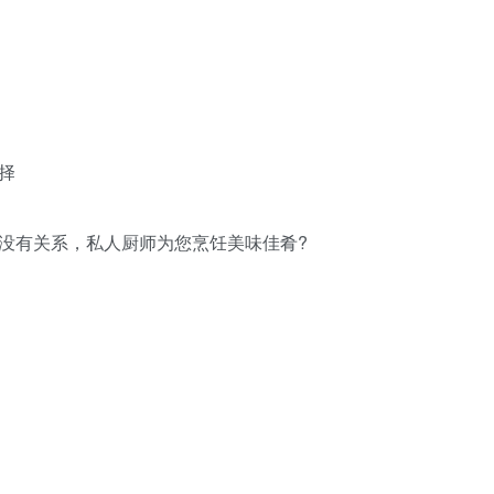
择
没有关系，私人厨师为您烹饪美味佳肴?️