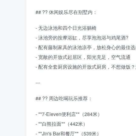
## ?? 休闲娱乐尽在别墅内：
- 无边泳池和四个日光浴躺椅
- 泳池旁的按摩浴缸，尽享泡泡浴与鸡尾酒?
- 配有藤制家具的泳池凉亭，放松身心的最佳选
- 宽敞的开放式起居区，阳光充足，空气流通
- 配有全套厨房设施的开放式厨房，不想做饭？
---
## ?️? 周边吃喝玩乐推荐：
- **7-Eleven便利店**（284米）
- **白熊拉面**（442米）
- **Jin's Bar和餐厅**（539米）