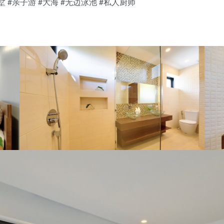
豪华别墅 #亲子游 #大海 #无边泳池 #私人厨师