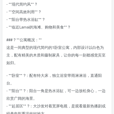
- **现代简约风** ?️
- **空间高效利用** ?
- **阳台带热水浴缸** ?
- **临近Lamai的海滩、购物和美食** ?️
### ? **公寓概况：**
这是一间典型的现代简约的1卧室公寓，内部设计以白色为
主，配有精美的木质和藤制家具，让你的每一刻都感觉宾至
如归。
- **卧室** ?：配有特大床，独立浴室带雨淋淋浴，直通阳
台。
- **阳台** ?：阳台一角是热水浴缸，可一边放松身心，一边
欣赏广阔的海景。
- **起居区** ?️：大沙发对着宽屏电视，是观看最新热播剧或
经典电影重温的好地方。