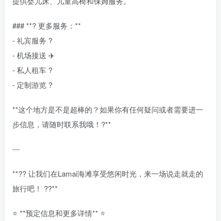
提供婴儿床、儿童高椅和保姆服务。
### **? 更多服务：**
- 礼宾服务 ?️
- 机场接送 ✈️
- 私人租车 ?
- 定制游览 ?️
**这个地方是不是超棒的？如果你有任何疑问或者需要进一
步信息，请随时联系我哦！?**
---
**?? 让我们在Lamai海滩享受悠闲时光，来一场说走就走的
旅行吧！ ??**
⭐ **预定信息和更多详情** ⭐