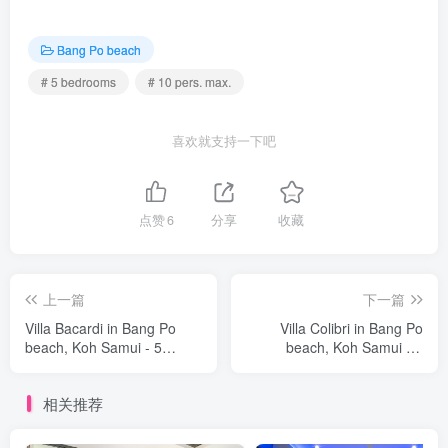
Bang Po beach
# 5 bedrooms
# 10 pers. max.
喜欢就支持一下吧
点赞
6
分享
收藏
上一篇
下一篇
Villa Bacardi in Bang Po
Villa Colibri in Bang Po
beach, Koh Samui - 5
beach, Koh Samui - 4
bedrooms
bedrooms
相关推荐