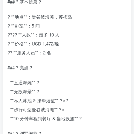
### ? 基本信息 ?
? **地点**：曼谷波海滩，苏梅岛
?️ **卧室**：5 间
?‍?‍?‍? **人数**：最多 10 人
? **价格**：USD 1,472/晚
?‍? **服务人员**：2 名
### ? 亮点 ?
- **直通海滩** ?
- **无敌海景** ?
- **私人泳池 & 按摩浴缸** ?‍♀️?
- **步行可达曼谷波海滩** ?‍♀️
- **10 分钟车程到餐厅 & 当地设施** ?
### ? 别墅细节 ?