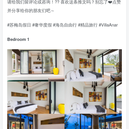
请给我们留评论或咨询！?? 喜欢这条推文吗？别忘了❤️点赞
并分享给你的朋友们吧～
#苏梅岛假日 #奢华度假 #海岛自由行 #精品旅行 #VillaAnar
Bedroom 1