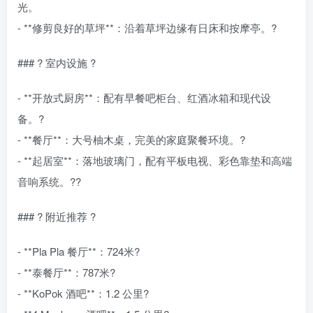
光。
- **修剪良好的草坪**：沿着草坪边缘有日床和按摩亭。?️
### ?️ 室内设施 ?️
- **开放式厨房**：配有早餐吧柜台、红酒冰箱和现代设
备。?
- **餐厅**：大号柚木桌，完美的家庭聚餐环境。?
- **起居室**：落地玻璃门，配有平板电视、彩色靠垫和高端
音响系统。??
### ? 附近推荐 ?
- **Pla Pla 餐厅**：724米?
- **泰餐厅**：787米?
- **KoPok 酒吧**：1.2 公里?