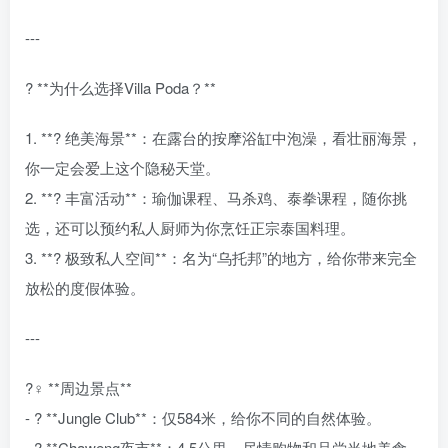
---
? **为什么选择Villa Poda？**
1. **? 绝美海景**：在露台的按摩浴缸中泡澡，看壮丽海景，
你一定会爱上这个隐秘天堂。
2. **?️ 丰富活动**：瑜伽课程、马杀鸡、泰拳课程，随你挑
选，还可以预约私人厨师为你烹饪正宗泰国料理。
3. **? 极致私人空间**：名为“乌托邦”的地方，给你带来完全
放松的度假体验。
---
?‍♀️ **周边景点**
- ? **Jungle Club**：仅584米，给你不同的自然体验。
- ? **Chaweng夜市**：4.5公里，尽情购物和品尝当地美食。