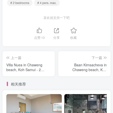
# 2 bedrooms
# 4 pers. max.
喜欢就支持一下吧
点赞
13
分享
收藏
上一篇
下一篇
Villa Nuea in Chaweng
Baan Kimsacheva in
beach, Koh Samui - 2
Chaweng beach, Koh
bedrooms
Samui - 6 bedrooms
相关推荐