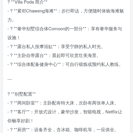
? **Villa Poda 简介**
- ? **紧邻Chaweng海滩**：步行即达，方便随时体验海滩魅
力。
- ? **奢华别墅综合体Comoon的一部分**：享有奢华服务与
设施！
- ? **露台私人按摩浴缸**：享受宁静的私人时光。
- ? **主卧自带露台**：晨起即可欣赏壮美海景。
- ?️ **综合体配备健身中心**：可自行锻炼或预约私人教练。
---
? **别墅配置**
- ? **两间卧室**：主卧配有特大床，次卧有两张单人床。
- ? **客厅**：开放式设计，豪华沙发，智能电视，Netflix让
你畅享好剧！
- ? **厨房**：设备齐全，含冰箱、咖啡机等，一应俱全。