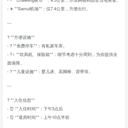
- ✈️ **Samui机场**：仅7.4公里，方便出行。
---
? **方便设施**
- ? **免费停车**：有私家车库。
- ?‍♀️ **吹风机、保险箱**：细节考虑十分周到，为你提供全
面保障。
- ? **儿童设施**：婴儿床、高脚椅、背带等。
---
? **入住信息**
- ⏰ **入住时间**：下午3点后
- ⏰ **退房时间**：上午10点半前