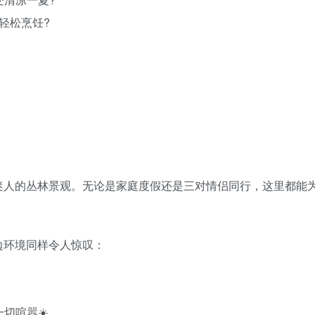
能轻松烹饪?
迷人的丛林景观。无论是家庭度假还是三对情侣同行，这里都能为
边环境同样令人惊叹：
一切喧嚣☀️