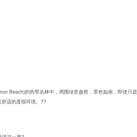
(Hua Thanon Beach)的热带丛林中，周围绿意盎然，景色如
舒适的度假环境。??
受清凉一夏?