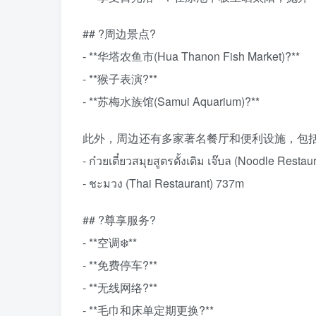
## ?️周边景点?️
- **华塔农鱼市(Hua Thanon Fish Market)?**
- **猴子表演?**
- **苏梅水族馆(Samui Aquarium)?**
此外，周边还有多家著名餐厅和便利设施，包
- ก๋วยเตี๋ยวสมุยสูตรดั้งเดิม เจ๊บล (Noodle Resta
- ชะมวง (Thai Restaurant) 737m
## ?尊享服务?
- **空调❄️**
- **免费停车?**
- **无线网络?**
- **毛巾和床单定期更换?**