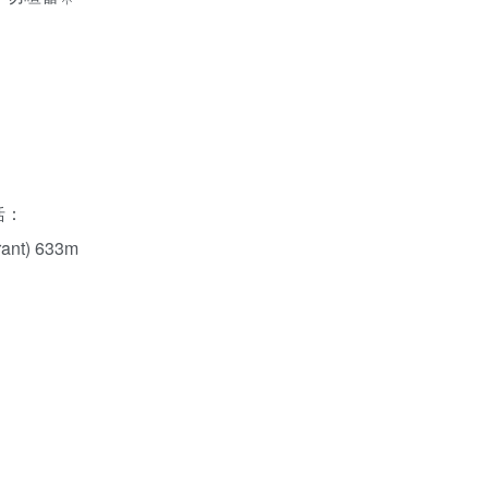
括：
urant) 633m