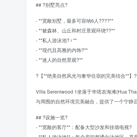
## ?别墅亮点?
- **宽敞别墅，最多可容纳6人?‍?‍?‍?**
- **被森林、山丘和村庄景观环绕??**
- **私人游泳池?‍♀️**
- **现代且高雅的内饰?️**
- **迷人的自然景观?**
?【**绝美自然风光与奢华住宿的完美结合**】?
Villa Sereniwood 1坐落于华塔农海滩
与周围的自然环境完美融合，提供了一个宁静且
## ?设施一览?
- **宽敞的客厅**：配备大型沙发和挂墙电视?
- **私人游泳池**：每个房间都通向泳池区，享