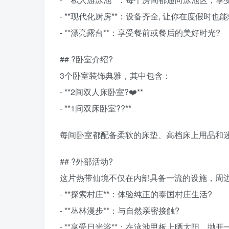
- **现代化厨房**：设备齐全, 让你在度假时也
- **漂亮露台**：享受餐前或餐后的美好时光?
## ?️卧室介绍?️
3个卧室装饰典雅，其中包含：
- **2间双人床卧室?️❤️**
- **1间双床卧室?️?️**
每间卧室都配备柔软的床垫、高档床上用品和
## ?外部活动?
这片热带仙境不仅在内部具备一流的设施，周
- **探索村庄**：体验纯正的泰国村庄生活?
- **丛林漫步**：与自然亲密接触?️
- **享受日光浴**：在泳池甲板上晒太阳，抛开