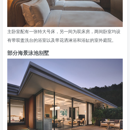
主卧室配有一张特大号床，另一间为双床房，两间卧室均设
有带双盥洗台的浴室以及带花洒淋浴和浴缸的室外庭院。
部分海景泳池别墅