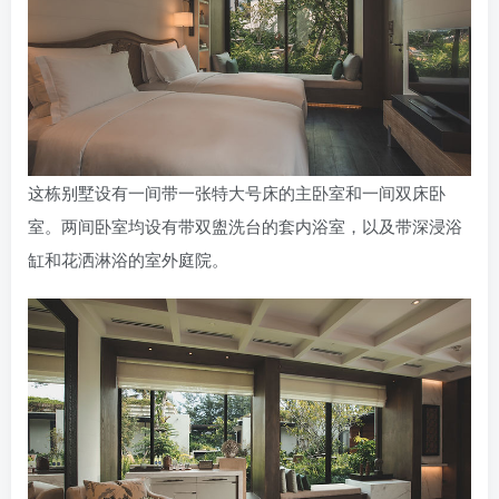
这栋别墅设有一间带一张特大号床的主卧室和一间双床卧
室。两间卧室均设有带双盥洗台的套内浴室，以及带深浸浴
缸和花洒淋浴的室外庭院。