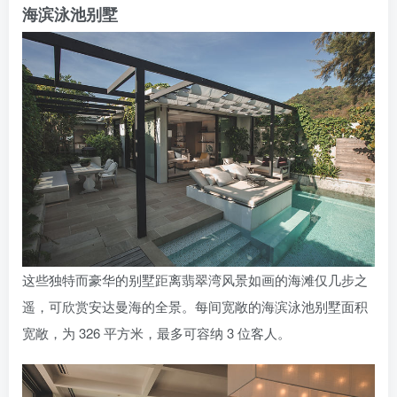
海滨泳池别墅
这些独特而豪华的别墅距离翡翠湾风景如画的海滩仅几步之
遥，可欣赏安达曼海的全景。每间宽敞的海滨泳池别墅面积
宽敞，为 326 平方米，最多可容纳 3 位客人。