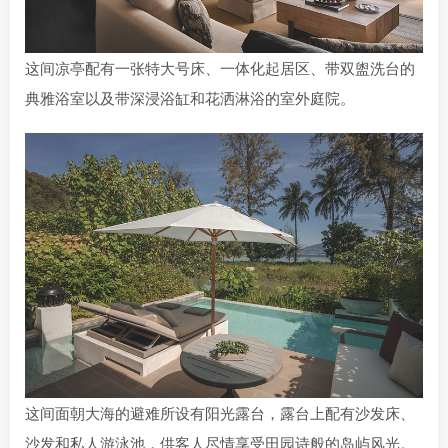
这间凉亭配有一张特大号床、一体化起居区、带双盥洗台的
典雅浴室以及带深浸浴缸和花洒淋浴的室外庭院。
这间面朝大海的避难所设有阳光露台，露台上配有沙发床、
沙发和私人游泳池，供客人尽情享受田园诗般的岛屿风光。