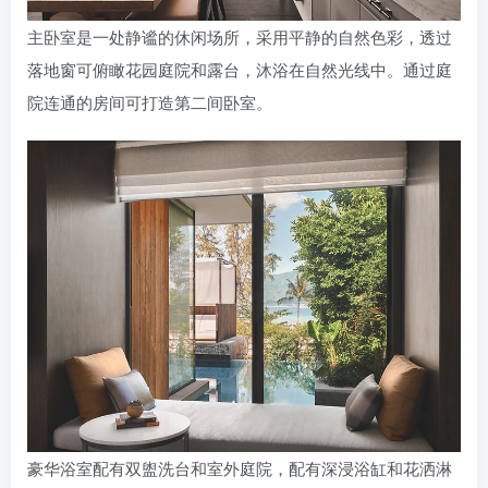
主卧室是一处静谧的休闲场所，采用平静的自然色彩，透过
落地窗可俯瞰花园庭院和露台，沐浴在自然光线中。通过庭
院连通的房间可打造第二间卧室。
豪华浴室配有双盥洗台和室外庭院，配有深浸浴缸和花洒淋