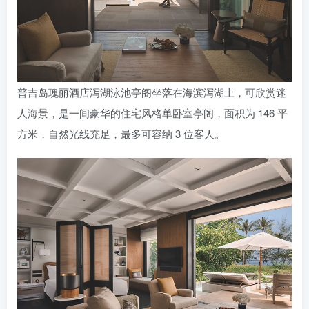
普吉岛瑰丽酒店泻湖泳池亭阁坐落在海滨泻湖上，可欣赏迷
人海景，是一间豪华的住宅风格单卧室亭阁，面积为 146 平
方米，自然光线充足，最多可容纳 3 位客人。