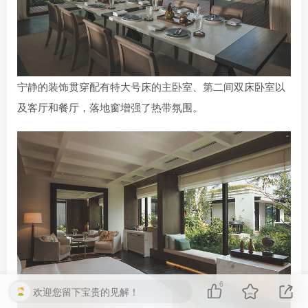
宁静的装饰贯穿配有特大号床的主卧室、第二间双床卧室以
及客厅和餐厅，落地窗增强了热带氛围。
6
欢迎您留下宝贵的见解！