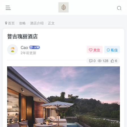
首页
攻略
酒店介绍
正文
普吉瑰丽酒店
Cao
关注
私信
2年前更新
0
128
6