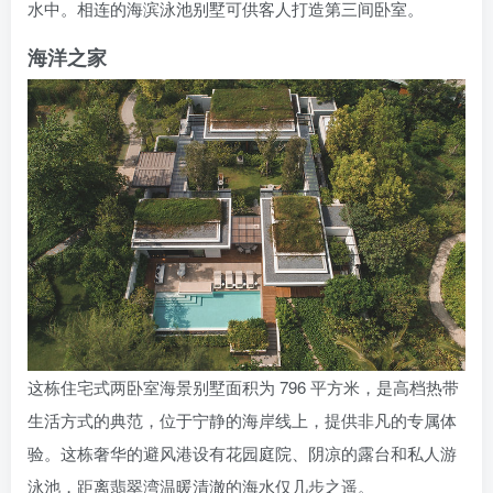
水中。相连的海滨泳池别墅可供客人打造第三间卧室。
海洋之家
这栋住宅式两卧室海景别墅面积为 796 平方米，是高档热带
生活方式的典范，位于宁静的海岸线上，提供非凡的专属体
验。这栋奢华的避风港设有花园庭院、阴凉的露台和私人游
泳池，距离翡翠湾温暖清澈的海水仅几步之遥。