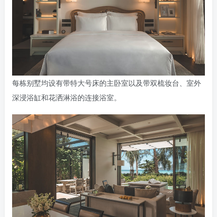
每栋别墅均设有带特大号床的主卧室以及带双梳妆台、室外
深浸浴缸和花洒淋浴的连接浴室。