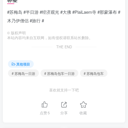
#苏梅岛 #半日游 #经济观光 #大佛 #PlaiLaem寺 #那蒙瀑布 #
木乃伊僧侣 #旅行 #
©
版权声明
本站内容均来自互联网，如有侵权请联系站长删除。
THE END
其他项目
# 苏梅岛一日游
# 苏梅岛包车一日游
# 苏梅岛包车
喜欢就支持一下吧
点赞
5
分享
收藏