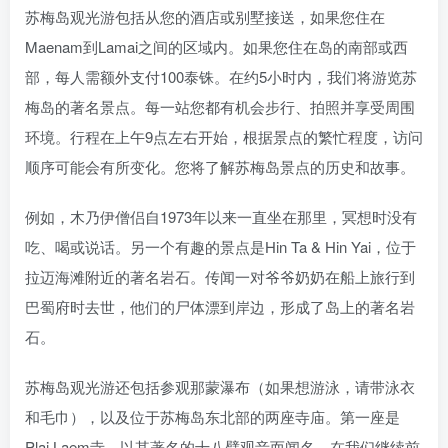
苏梅岛观光游包括从您的酒店或别墅接送，如果您住在
Maenam到Lamai之间的区域内。如果您住在岛的南部或西
部，每人需额外支付100泰铢。在约5小时内，我们将游览苏
梅岛的著名景点。每一站您都有机会步行、拍照并享受周围
环境。行程在上午9点左右开始，根据景点的繁忙程度，访问
顺序可能会有所变化。您将了解苏梅岛景点的历史和故事。
例如，木乃伊僧侣自1973年以来一直坐在那里，冥想时没有
吃、喝或说话。另一个有趣的景点是Hin Ta & Hin Yai，位于
拉迈海滩附近的著名岩石。传闻一对爷爷奶奶在船上旅行到
巴蜀府时去世，他们的尸体漂到岸边，形成了岛上的著名岩
石。
苏梅岛观光游还包括参观那蒙瀑布（如果想游泳，请带泳衣
和毛巾），以及位于苏梅岛东北部的两座寺庙。第一座是
Plai Laem寺，以其著名的十八臂观音而闻名。在我们继续前