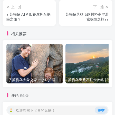
上一篇
下一篇
?️ 苏梅岛 ATV 四轮摩托车探
苏梅岛丛林飞跃树桥高空滑
险之旅 ?️
索探险之旅??
相关推荐
? 苏梅岛大象之家一小时护理与喂养体验 ?
苏梅岛重叠
评论
抢沙发
欢迎您留下宝贵的见解！
提交