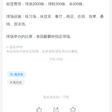
租赁费用：球俱2000铢；球鞋300铢、伞200铢。
球场设施：练习场，休息室，餐厅，商店、住宿、按摩、桑
纳、游泳池。
球场举办的比赛：泰国麒麟杯指定球场。
©
版权声明
本站内容均来自互联网，如有侵权请联系站长删除。
THE END
高尔夫
# 高尔夫
喜欢就支持一下吧