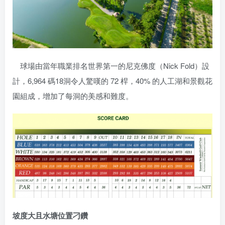
球場由當年職業排名世界第一的尼克佛度（Nick Fold）設
計，6,964 碼18洞令人驚嘆的 72 桿，40% 的人工湖和景觀花
園組成，增加了每洞的美感和難度。
坡度大且水塘位置刁鑽