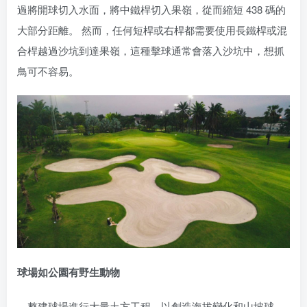
過將開球切入水面，將中鐵桿切入果嶺，從而縮短 438 碼的
大部分距離。 然而，任何短桿或右桿都需要使用長鐵桿或混
合桿越過沙坑到達果嶺，這種擊球通常會落入沙坑中，想抓
鳥可不容易。
球場如公園有野生動物
整建球場進行大量土方工程，以創造海拔變化和山坡球