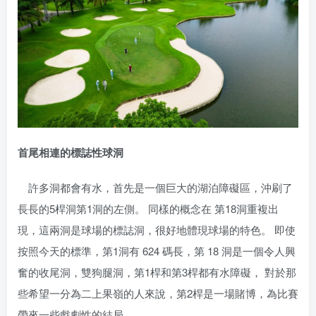
首尾相連的標誌性球洞
許多洞都會有水，首先是一個巨大的湖泊障礙區，沖刷了
長長的5桿洞第1洞的左側。 同樣的概念在 第18洞重複出
現，這兩洞是球場的標誌洞，很好地體現球場的特色。 即使
按照今天的標準，第1洞有 624 碼長，第 18 洞是一個令人興
奮的收尾洞，雙狗腿洞，第1桿和第3桿都有水障礙， 對於那
些希望一分為二上果嶺的人來說，第2桿是一場賭博，為比賽
帶來一些戲劇性的結局。