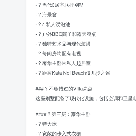
- ? 当代3居室联排别墅
- ? 海景窗
- ?‍♂️ 私人浸泡池
- ?️ 户外BBQ院子和露天餐桌
- ? 独特艺术品与现代装潢
- ? 每间房均配有电视
- ?️ 奢华主卧带私人起居室
- ? 距离Kata Noi Beach仅几步之遥
### ? 不容错过的Villa亮点
这座别墅配备了现代化设施，包括空调和卫星
#### ?️ 第三层：豪华主卧
- ?️ 特大床
- ? 宽敞的步入式衣橱