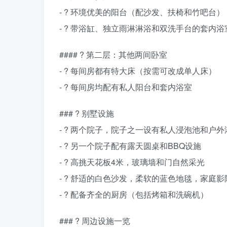
- ? 环境优美的阳台（配沙发、扶椅和竹吧台）
- ? 带浴缸、独立雨淋淋浴和双洗手台的套内浴
#### ?️ 第二层：其他两间卧室
- ? 每间房都有特大床（按需可改成单人床）
- ? 每间房均配有私人阳台和套内浴室
### ? 别墅设施
- ? 两个院子，院子之一设有私人浸泡池和户外
- ? 另一个院子配有露天圆桌和BBQ设施
- ?️ 高挑天花板4米，玻璃墙和门自然采光
- ? 舒适的白色沙发，柔软的蓝色地毯，家庭
- ? 配备齐全的厨房（包括烤箱和洗碗机）
### ?️ 周边设施一览