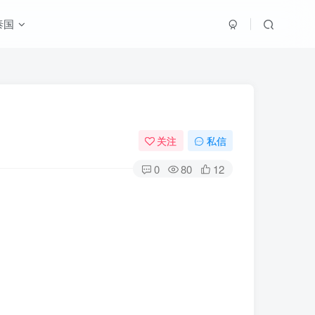
泰国
关注
私信
0
80
12