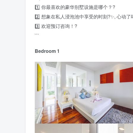
1️⃣ 你最喜欢的豪华别墅设施是哪个？?
2️⃣ 想象在私人浸泡池中享受的时刻?✨, 心动了
3️⃣ 欢迎预订咨询！?
```
Bedroom 1