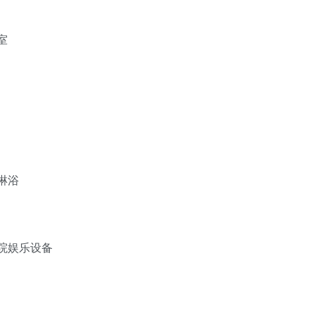
室
淋浴
影院娱乐设备