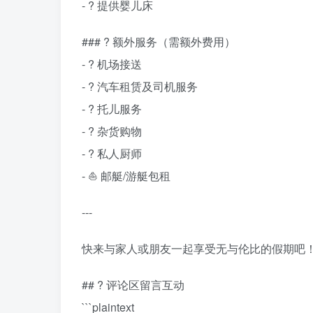
- ? 提供婴儿床
### ? 额外服务（需额外费用）
- ? 机场接送
- ? 汽车租赁及司机服务
- ? 托儿服务
- ?️ 杂货购物
- ? 私人厨师
- ⛵ 邮艇/游艇包租
---
快来与家人或朋友一起享受无与伦比的假期吧！?️❣️ 
## ? 评论区留言互动
```plaintext