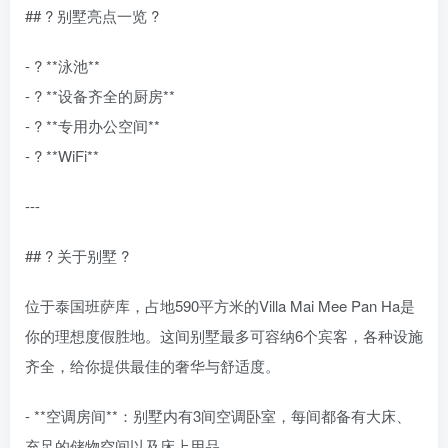
## ? 别墅亮点一览 ?
- ? **泳池**
- ?️ **设备齐全的厨房**
- ? **专用办公空间**
- ? **WiFi**
---
## ?️ 关于别墅 ?
位于泰国班萨库，占地590平方米的Villa Mai Mee Pan Ha是
你的理想度假胜地。这间别墅最多可容纳6个宾客，各种设施
齐全，给你提供最佳的奢华与舒适度。
- **空调房间**：别墅内有3间空调卧室，每间都备有大床、
充足的储物空间以及床上用品。