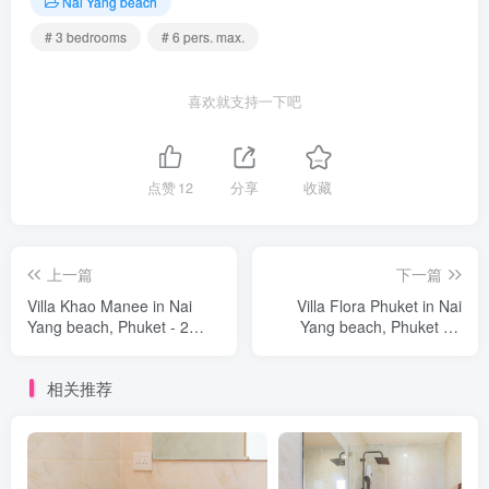
Nai Yang beach
# 3 bedrooms
# 6 pers. max.
喜欢就支持一下吧
点赞
12
分享
收藏
上一篇
下一篇
Villa Khao Manee in Nai
Villa Flora Phuket in Nai
Yang beach, Phuket - 2
Yang beach, Phuket - 3
bedrooms
bedrooms
相关推荐