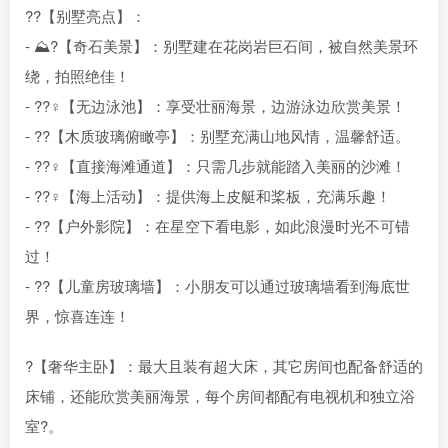
??【别墅亮点】：
- ⛰️?【奇石美景】：别墅建在花岗岩巨石间，被自然美景环
绕，拍照绝佳！
- ??‍♀️【无边泳池】：享受壮丽海景，边游泳边欣赏美景！
- ??【木质玻璃俯瞰亭】：别墅充满山地风情，温馨舒适。
- ?️?‍♀️【直接海滩通道】：只需几步就能踏入美丽的沙滩！
- ??‍♀️【海上活动】：提供海上皮艇和桨板，充满乐趣！
- ??【户外影院】：在星空下看电影，如此浪漫时光不可错
过！
- ?️?【儿童房玻璃墙】：小朋友可以通过玻璃墙看到海底世
界，惊喜连连！
?【奢华主卧】：最大且装有超大床，其它房间也配备舒适的
床铺，还能欣赏美丽海景，每个房间都配有电视机和独立浴
室?。