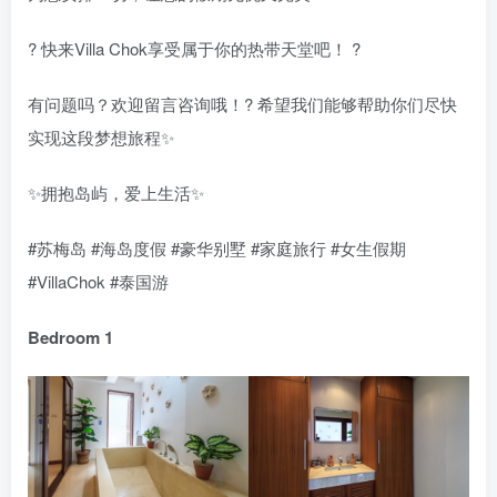
? 快来Villa Chok享受属于你的热带天堂吧！ ?
有问题吗？欢迎留言咨询哦！? 希望我们能够帮助你们尽快
实现这段梦想旅程✨
✨拥抱岛屿，爱上生活✨
#苏梅岛 #海岛度假 #豪华别墅 #家庭旅行 #女生假期
#VillaChok #泰国游
Bedroom 1