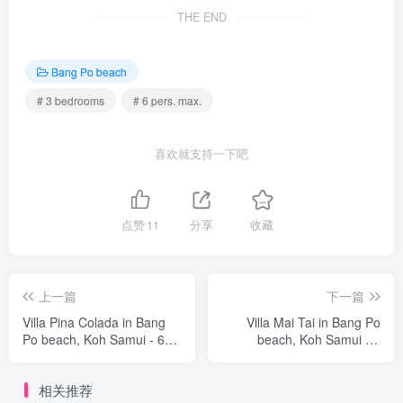
THE END
Bang Po beach
# 3 bedrooms
# 6 pers. max.
喜欢就支持一下吧
点赞
11
分享
收藏
上一篇
下一篇
Villa Pina Colada in Bang
Villa Mai Tai in Bang Po
Po beach, Koh Samui - 6
beach, Koh Samui - 2
bedrooms
bedrooms
相关推荐