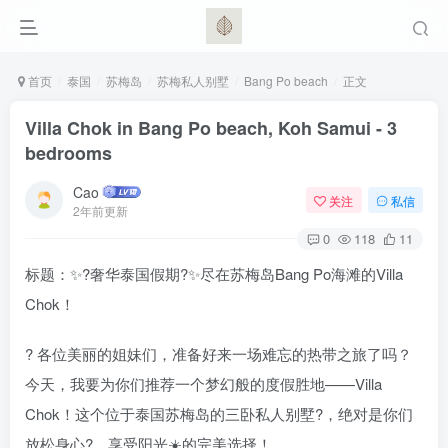
首页
泰国
苏梅岛
苏梅私人别墅
Bang Po beach
正文
Villa Chok in Bang Po beach, Koh Samui - 3
bedrooms
Cao
关注
私信
2年前更新
0
118
11
标题：✨?️奢华泰国假期?️✨尽在苏梅岛Bang Po海滩的Villa
Chok！
? 各位美丽的姐妹们，准备好来一场难忘的热带之旅了吗？
今天，我要为你们推荐一个梦幻般的度假胜地——Villa
Chok！这个位于泰国苏梅岛的三卧私人别墅?，绝对是你们
放松身心?、享受阳光☀️的完美选择！