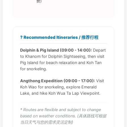
费)
?️ Recommended Itineraries / 推荐行程
Dolphin & Pig Island (09:00 - 14:00):
Depart
to Khanom for Dolphin Sightseeing, then visit
Pig Island for beach relaxation and Koh Tan
for snorkeling.
Angthong Expedition (09:00 - 17:00):
Visit
Koh Wao for snorkeling, explore Emerald
Lake, and hike Koh Wua Ta Lap Viewpoint.
* Routes are flexible and subject to change
based on weather conditions. (具体路线可根据
当日天气与您的需求灵活定制)