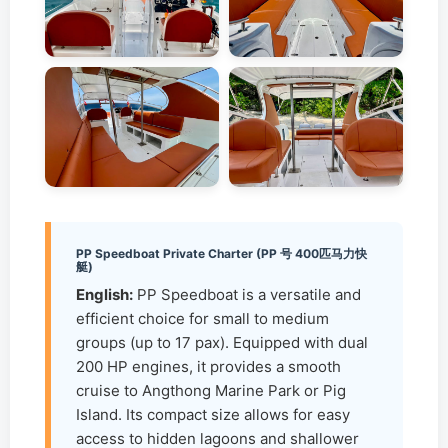
PP Speedboat Private Charter (PP 号 400匹马力快
艇)
English:
PP Speedboat is a versatile and
efficient choice for small to medium
groups (up to 17 pax). Equipped with dual
200 HP engines, it provides a smooth
cruise to Angthong Marine Park or Pig
Island. Its compact size allows for easy
access to hidden lagoons and shallower