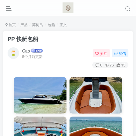
首页
产品
苏梅岛
包船
正文
PP 快艇包船
Cao
关注
私信
5个月前更新
0
76
15