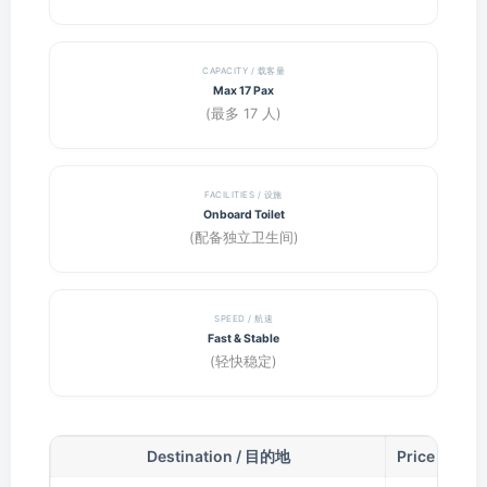
CAPACITY / 载客量
Max 17 Pax
(最多 17 人)
FACILITIES / 设施
Onboard Toilet
(配备独立卫生间)
SPEED / 航速
Fast & Stable
(轻快稳定)
Destination / 目的地
Price (1-9 