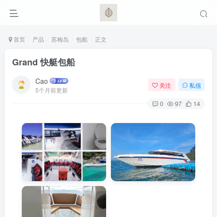
首页
产品
苏梅岛
包船
正文
Grand 快艇包船
Cao
关注
私信
5个月前更新
0
97
14