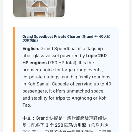
Grand Speedboat Private Charter (Grand 号 40人级
大型快艇)
English:
Grand Speedboat is a flagship
fiber glass vessel powered by
triple 250
HP engines
(750 HP total). It is the
premier choice for large group events,
corporate outings, and big family reunions
in Koh Samui. Capable of carrying up to 40
passengers, it offers unmatched space
and stability for trips to Angthong or Koh
Tao.
中文：
Grand 快艇是一艘旗舰级玻璃纤维快
艇，配备了
3 个 250 匹马力引擎
（总马力达